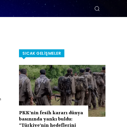
SICAK GELIŞMELER
n
PKK’nin fesih kararı dünya
basınında yankı buldu:
“Türkiye’nin hedeflerini