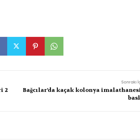
Sonraki İ
i 2
Bağcılar’da kaçak kolonya imalathanes
bas