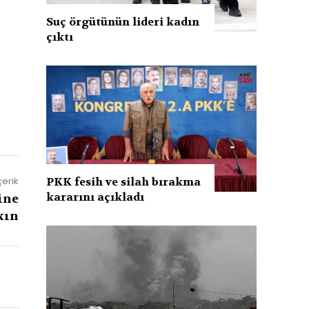
Suç örgütünün lideri kadın
çıktı
PKK fesih ve silah bırakma
çerik
kararını açıkladı
ine
kın