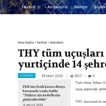
Tevhid
Anasayfa
Dünya
Siyas
Ana Sayfa
Tevhid
Gündem
THY tüm uçuşları
yurtiçinde 14 şeh
GÜNDEM
1507
28 Mart 2020
0
Türk Hava Yolları G
PKK’nin fesih kararı dünya
uçuş yapacağı şehirl
basınında yankı buldu:
“Türkiye’nin hedeflerini
güçlendirebilir”
THY, koronavirüs ne
12 MAYIS 2025