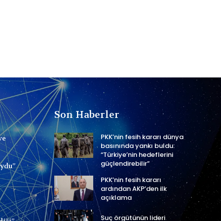
Son Haberler
PKK’nin fesih kararı dünya
ve
basınında yankı buldu:
“Türkiye’nin hedeflerini
güçlendirebilir”
uydu”
PKK’nin fesih kararı
ardından AKP’den ilk
açıklama
Suç örgütünün lideri