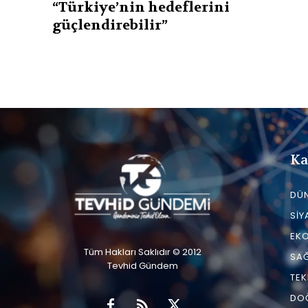
“Türkiye’nin hedeflerini
güçlendirebilir”
Ka
DÜ
SIY
EK
Tüm Hakları Saklıdır © 2012
SAĞ
Tevhid Gündem
TEK
DO