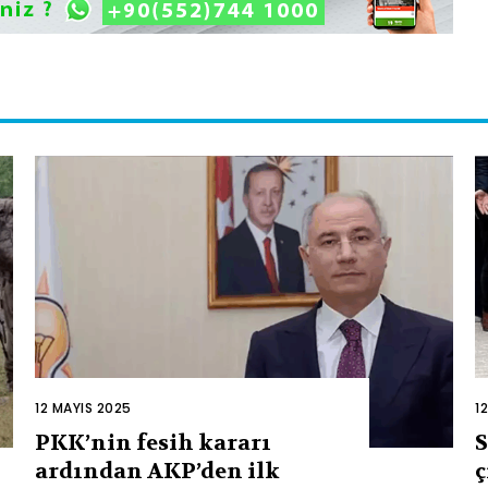
12 MAYIS 2025
1
PKK’nin fesih kararı
S
ardından AKP’den ilk
ç