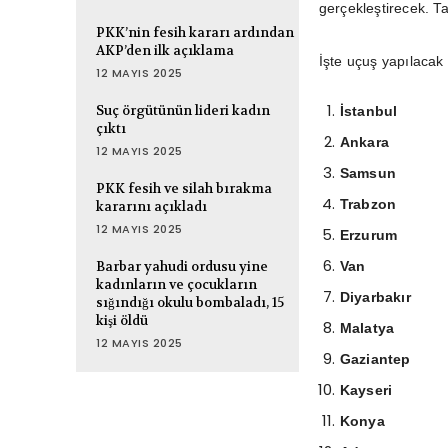
gerçekleştirecek. Ta
PKK’nin fesih kararı ardından
AKP’den ilk açıklama
İşte uçuş yapılacak 
12 MAYIS 2025
Suç örgütünün lideri kadın
İstanbul
çıktı
Ankara
12 MAYIS 2025
Samsun
PKK fesih ve silah bırakma
Trabzon
kararını açıkladı
12 MAYIS 2025
Erzurum
Barbar yahudi ordusu yine
Van
kadınların ve çocukların
Diyarbakır
sığındığı okulu bombaladı, 15
kişi öldü
Malatya
12 MAYIS 2025
Gaziantep
Kayseri
Konya