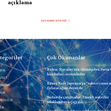
açıklama
DEVAMINI GÖSTER
tegoriler
Çok Okunanlar
Biden: Navalny’nin ölümünden Putin 
NYA
haydutları sorumludur
ASET
Kuzey Kore Japonya’ya ”askeri casus 
ONOMI
fırlatacağını duyurdu
LIK
Sudan’da çatışmalar: Emekli askerler
NOLOJI
silahlanmaya çağrıldı
ĞA