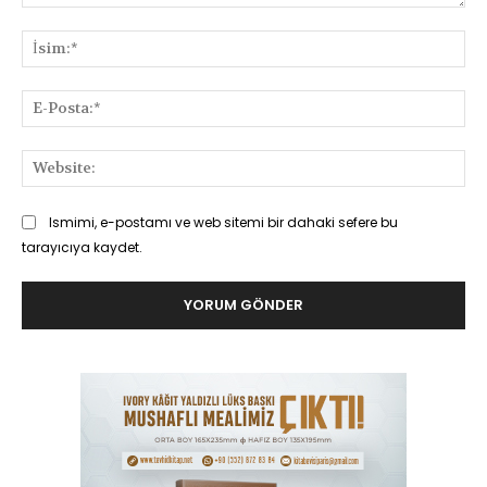
Yorum:
İsi
E-
Pos
Web
Ismimi, e-postamı ve web sitemi bir dahaki sefere bu
tarayıcıya kaydet.