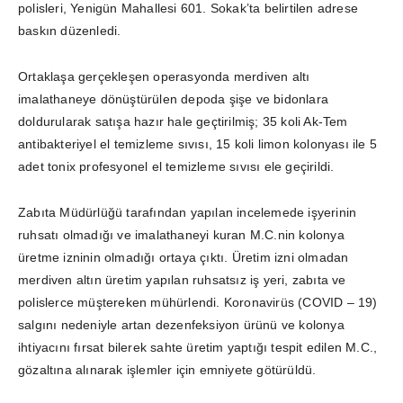
polisleri, Yenigün Mahallesi 601. Sokak’ta belirtilen adrese
baskın düzenledi.
Ortaklaşa gerçekleşen operasyonda merdiven altı
imalathaneye dönüştürülen depoda şişe ve bidonlara
doldurularak satışa hazır hale geçtirilmiş; 35 koli Ak-Tem
antibakteriyel el temizleme sıvısı, 15 koli limon kolonyası ile 5
adet tonix profesyonel el temizleme sıvısı ele geçirildi.
Zabıta Müdürlüğü tarafından yapılan incelemede işyerinin
ruhsatı olmadığı ve imalathaneyi kuran M.C.nin kolonya
üretme izninin olmadığı ortaya çıktı. Üretim izni olmadan
merdiven altın üretim yapılan ruhsatsız iş yeri, zabıta ve
polislerce müştereken mühürlendi. Koronavirüs (COVID – 19)
salgını nedeniyle artan dezenfeksiyon ürünü ve kolonya
ihtiyacını fırsat bilerek sahte üretim yaptığı tespit edilen M.C.,
gözaltına alınarak işlemler için emniyete götürüldü.