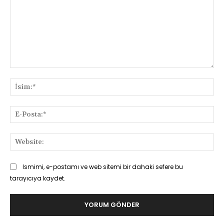
Yorum:
İsi
E-
Pos
Web
Ismimi, e-postamı ve web sitemi bir dahaki sefere bu
tarayıcıya kaydet.