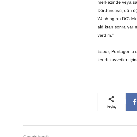
merkezinde veya sah
Dördüncüsü, dün öğl
Washington DC’deki
aldıktan sonra yarım
verdim.”
Esper, Pentagon’u s
kendi kuvvetleri iç
Paylaş
Önceki İçerik