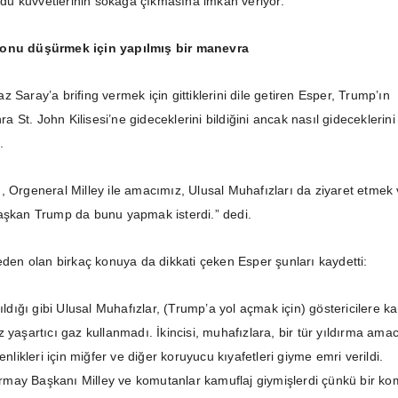
 ordu kuvvetlerinin sokağa çıkmasına imkan veriyor.
yonu düşürmek için yapılmış bir manevra
 Saray’a brifing vermek için gittiklerini dile getiren Esper, Trump’ın
St. John Kilisesi’ne gideceklerini bildiğini ancak nasıl gideceklerini
i.
, Orgeneral Milley ile amacımız, Ulusal Muhafızları da ziyaret etmek
Başkan Trump da bunu yapmak isterdi.” dedi.
neden olan birkaç konuya da dikkati çeken Esper şunları kaydetti:
pıldığı gibi Ulusal Muhafızlar, (Trump’a yol açmak için) göstericilere ka
 yaşartıcı gaz kullanmadı. İkincisi, muhafızlara, bir tür yıldırma amac
enlikleri için miğfer ve diğer koruyucu kıyafetleri giyme emri verildi.
may Başkanı Milley ve komutanlar kamuflaj giymişlerdi çünkü bir ko