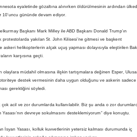
nesota eyaletinde gözaltına alınırken öldürülmesinin ardından ülke
ar 10’uncu gününde devam ediyor.
elkurmay Başkanı Mark Milley ile ABD Başkanı Donald Trump’ın
 protestolarda yakılan St. John Kilisesi’ne gitmesi ve başkent
 askeri helikopterlerin alçak uçuş yapması dolayısıyla eleştirilen Ba
ların karşısına geçti.
olaylara müdahil olmasına ilişkin tartışmalara değinen Esper, Ulusa
 otoriteye destek vermesinin daha uygun olduğunu ve askerin sadece
ması gerektiğini söyledi.
 çok acil ve zor durumlarda kullanılabilir. Biz şu anda o zor durumlar
yan Yasası’nın devreye sokulmasını desteklemiyorum” diye konuştu.
an İsyan Yasası, kolluk kuvvetlerinin yetersiz kalması durumunda iç