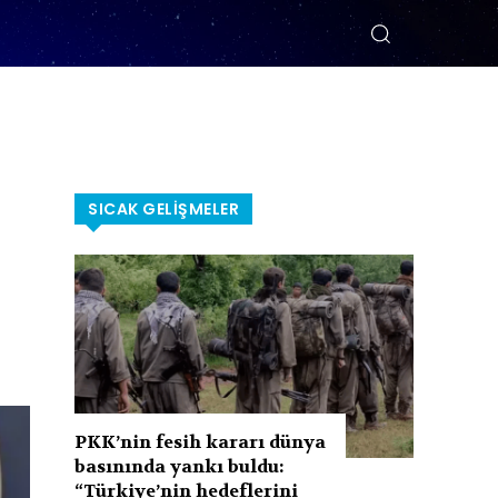
SICAK GELIŞMELER
PKK’nin fesih kararı dünya
basınında yankı buldu:
“Türkiye’nin hedeflerini