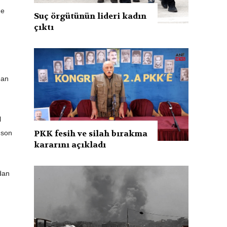
de
Suç örgütünün lideri kadın
çıktı
kan
l
PKK fesih ve silah bırakma
 son
kararını açıkladı
dan