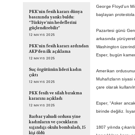
George Floyd’un Min
PKK’nin fesih kararı dünya
başlayan protestol
basınında yankı buldu:
“Türkiye’nin hedeflerini
güçlendirebilir”
Pazartesi günü Gen
12 MAYIS 2025
arkasında yürüyerek
PKK’nin fesih kararı ardından
Washington üzerinde
AKP’den ilk açıklama
Esper, bugün kamera
12 MAYIS 2025
Suç örgütünün lideri kadın
Amerikan ordusunun 
çıktı
Muhafızların siyasi
12 MAYIS 2025
çare olarak kullanıl
PKK fesih ve silah bırakma
kararını açıkladı
Esper, “Asker ancak
12 MAYIS 2025
birinde değiliz. İs
Barbar yahudi ordusu yine
kadınların ve çocukların
sığındığı okulu bombaladı, 15
1807 yılında çıkarıl
kişi öldü