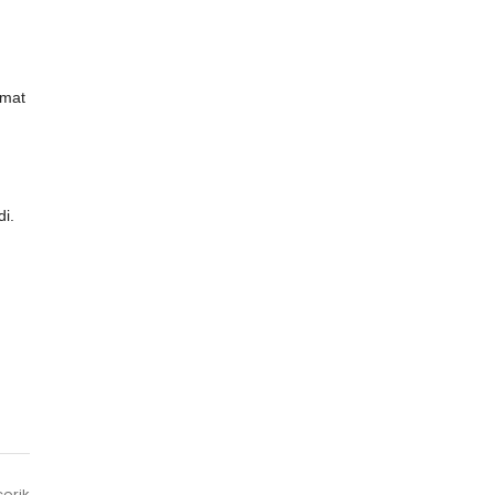
imat
n
di.
çerik