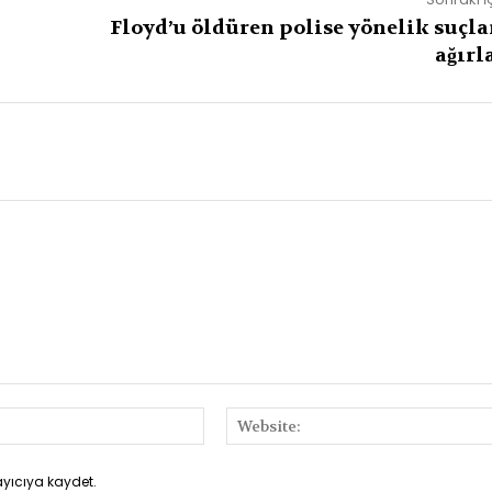
Floyd’u öldüren polise yönelik suçl
ağırl
E-
Posta:*
ayıcıya kaydet.