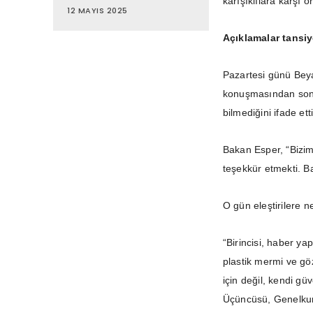
karışıklılara karşı
12 MAYIS 2025
Açıklamalar tansi
Pazartesi günü Beyaz
konuşmasından sonra 
bilmediğini ifade ett
Bakan Esper, “Bizim
teşekkür etmekti. 
O gün eleştirilere 
“Birincisi, haber ya
plastik mermi ve göz
için değil, kendi güv
Üçüncüsü, Genelkur