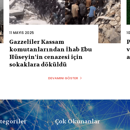
11 MAYIS 2025
1
Gazzeliler Kassam
P
komutanlarından İhab Ebu
v
Hüseyin’in cenazesi için
a
sokaklara döküldü
DEVAMINI GÖSTER
tegoriler
Çok Okunanlar