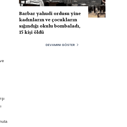
Barbar yahudi ordusu yine
kadınların ve çocukların
sığındığı okulu bombaladı,
15 kişi öldü
DEVAMINI GÖSTER
 ve
rşı
ı
muta