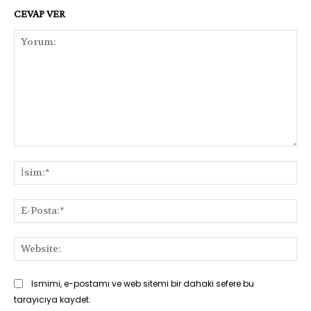
CEVAP VER
Yorum:
İsi
E-
Pos
Web
Ismimi, e-postamı ve web sitemi bir dahaki sefere bu
tarayıcıya kaydet.