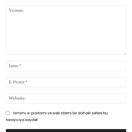
Yorum:
İsi
E-
Pos
Web
Ismimi, e-postamı ve web sitemi bir dahaki sefere bu
tarayıcıya kaydet.