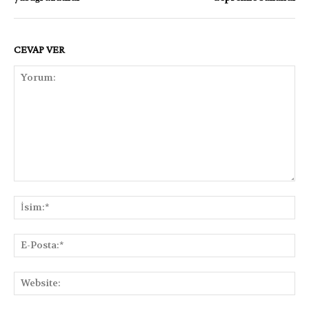
CEVAP VER
Yorum:
İsi
E-
Pos
Web