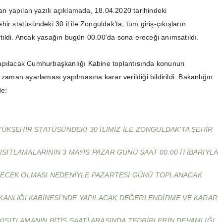
dan yapılan yazılı açıklamada, 18.04.2020 tarihindeki
ir statüsündeki 30 il ile Zonguldak’ta, tüm giriş-çıkışların
lirtildi. Ancak yasağın bugün 00.00’da sona ereceği anımsatıldı.
apılacak Cumhurbaşkanlığı Kabine toplantısında konunun
 zaman ayarlaması yapılmasına karar verildiği bildirildi. Bakanlığın
de:
ÜKŞEHIR STATÜSÜNDEKI 30 ILIMIZ ILE ZONGULDAK’TA ŞEHIR
KISITLAMALARININ 3 MAYIS PAZAR GÜNÜ SAAT 00.00 ITIBARIYLA
ECEK OLMASI NEDENIYLE PAZARTESI GÜNÜ TOPLANACAK
ANLIĞI KABINESI’NDE YAPILACAK DEĞERLENDIRME VE KARAR
KISITLAMANIN BITIŞ SAATI ARASINDA TEDBIRLERIN DEVAMLIĞI