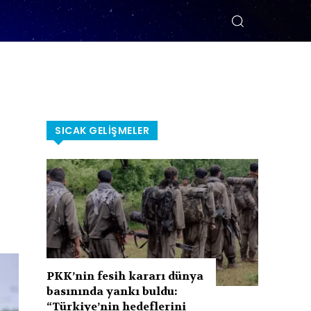
SICAK GELIŞMELER
PKK’nin fesih kararı dünya
basınında yankı buldu:
“Türkiye’nin hedeflerini