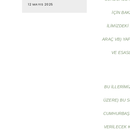
12 MAYIS 2025
IÇIN BA
ILIMIZDEKI
ARAÇ VB) YA
VE ESAS
BU ILLERIM
ÜZERE) BU S
CUMHURBAŞK
VERILECEK 