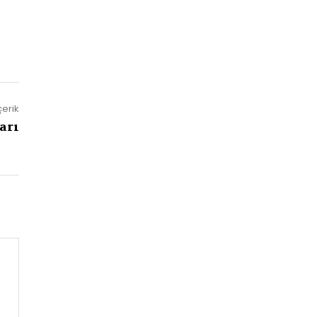
çerik
arı