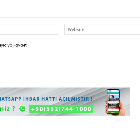
E-
Posta:*
ayıcıya kaydet.