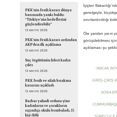
İçişleri Bakanlığı’n
PKK’nin fesih kararı dünya
genelgeyle, büyükşeh
basınında yankı buldu:
“Türkiye’nin hedeflerini
sınırlandırıldığı be
güçlendirebilir”
12 MAYIS 2025
Öte yandan yarın y
PKK’nin fesih kararı ardından
görüşülebilmesi için
AKP’den ilk açıklama
açıklaması şu şekil
12 MAYIS 2025
Suç örgütünün lideri kadın
çıktı
“ANCAK BÜY
12 MAYIS 2025
GIRIŞ-ÇIKIŞ 
PKK fesih ve silah bırakma
kararını açıkladı
12 MAYIS 2025
SONA ER
Barbar yahudi ordusu yine
CUMHURBAŞK
kadınların ve çocukların
sığındığı okulu bombaladı, 15
kişi öldü
SÜRECI ILE 