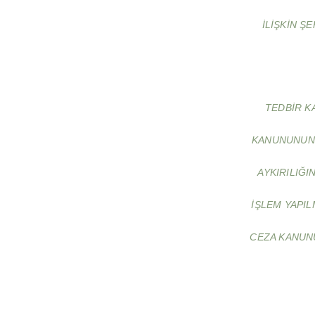
ILIŞKIN ŞE
TEDBIR K
KANUNUNUN 
AYKIRILIĞ
IŞLEM YAPIL
CEZA KANUNU