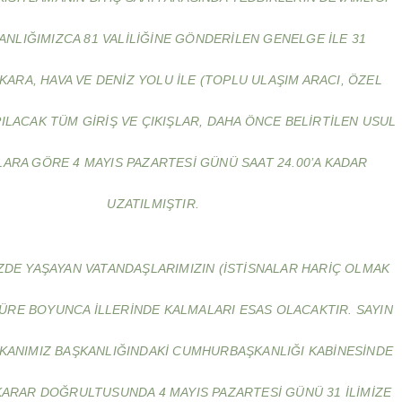
KANLIĞIMIZCA 81 VALILIĞINE GÖNDERILEN GENELGE ILE 31
 KARA, HAVA VE DENIZ YOLU ILE (TOPLU ULAŞIM ARACI, ÖZEL
PILACAK TÜM GIRIŞ VE ÇIKIŞLAR, DAHA ÖNCE BELIRTILEN USUL
LARA GÖRE 4 MAYIS PAZARTESI GÜNÜ SAAT 24.00’A KADAR
UZATILMIŞTIR.
IZDE YAŞAYAN VATANDAŞLARIMIZIN (ISTISNALAR HARIÇ OLMAK
ÜRE BOYUNCA ILLERINDE KALMALARI ESAS OLACAKTIR. SAYIN
ANIMIZ BAŞKANLIĞINDAKI CUMHURBAŞKANLIĞI KABINESINDE
KARAR DOĞRULTUSUNDA 4 MAYIS PAZARTESI GÜNÜ 31 ILIMIZE