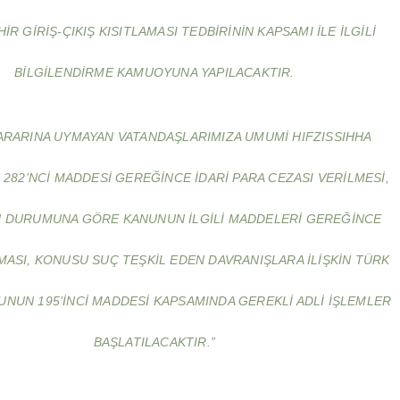
HIR GIRIŞ-ÇIKIŞ KISITLAMASI TEDBIRININ KAPSAMI ILE ILGILI
BILGILENDIRME KAMUOYUNA YAPILACAKTIR.
ARARINA UYMAYAN VATANDAŞLARIMIZA UMUMI HIFZISSIHHA
282’NCI MADDESI GEREĞINCE IDARI PARA CEZASI VERILMESI,
IN DURUMUNA GÖRE KANUNUN ILGILI MADDELERI GEREĞINCE
MASI, KONUSU SUÇ TEŞKIL EDEN DAVRANIŞLARA ILIŞKIN TÜRK
NUN 195’INCI MADDESI KAPSAMINDA GEREKLI ADLI IŞLEMLER
BAŞLATILACAKTIR.”