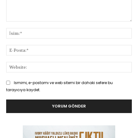
Yorum:
İsi
E-
Pos
Web
Ismimi, e-postamı ve web sitemi bir dahaki sefere bu
tarayıcıya kaydet.