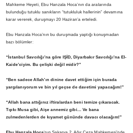
Mahkeme Heyeti, Ebu Hanzala Hoca’nın da aralarında
bulunduğu tutuklu sanıkların “tutukluluk hallerinin” devamına
karar vererek, duruşmayı 20 Haziran’a erteledi.
Ebu Hanzala Hoca’nın bu duruşmada yaptığı konuşmadan
bazı bölümler:
“İstanbul Savcılığı’na göre IŞİD, Diyarbakır Savcılığı’na El-
Kaide’ciyim. Bu çelişki değil midir?”
“Ben sadece Allah’ın dinine davet ettiğim için burada
yargılanıyorum ve bin yıl geçse de davetimi yapacağım!”
“Allah bana attığınız iftiralardan beni temize çıkaracak.
Tıpkı Musa gibi, Aişe annemiz gibi… Ve bana
zulmedenlerden de kıyamet gününde davacı olacağım!”
Ebu Hanzala Hoca
‘nın Sakarya 2. Ağır Ceza Mahkemesi’nde