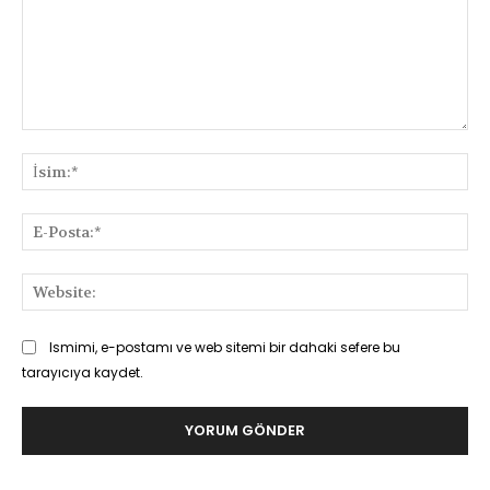
Yorum:
İsi
E-
Pos
Web
Ismimi, e-postamı ve web sitemi bir dahaki sefere bu
tarayıcıya kaydet.