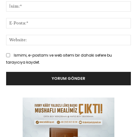
İsi
E-
Pos
Web
Ismimi, e-postamı ve web sitemi bir dahaki sefere bu
tarayıcıya kaydet.