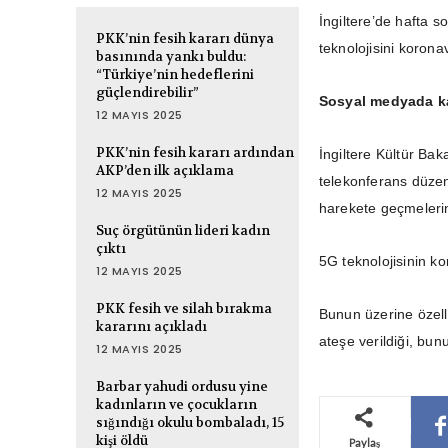
İngiltere’de hafta s
PKK’nin fesih kararı dünya
teknolojisini korona
basınında yankı buldu:
“Türkiye’nin hedeflerini
güçlendirebilir”
Sosyal medyada kay
12 MAYIS 2025
PKK’nin fesih kararı ardından
İngiltere Kültür Bak
AKP’den ilk açıklama
telekonferans düzen
12 MAYIS 2025
harekete geçmelerin
Suç örgütünün lideri kadın
çıktı
5G teknolojisinin kor
12 MAYIS 2025
PKK fesih ve silah bırakma
Bunun üzerine özelli
kararını açıkladı
ateşe verildiği, bunu
12 MAYIS 2025
Barbar yahudi ordusu yine
kadınların ve çocukların
sığındığı okulu bombaladı, 15
kişi öldü
Paylaş