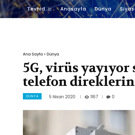
Tevhid
Anasayfa
Dünya
Siyas
Ana Sayfa
Dünya
5G, virüs yayıyor 
telefon direklerin
DÜNYA
1167
5 Nisan 2020
0