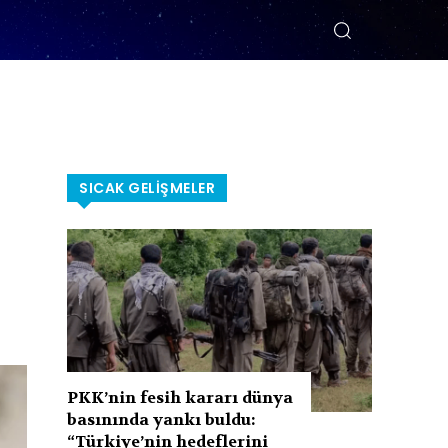
SICAK GELIŞMELER
PKK’nin fesih kararı dünya
basınında yankı buldu:
“Türkiye’nin hedeflerini