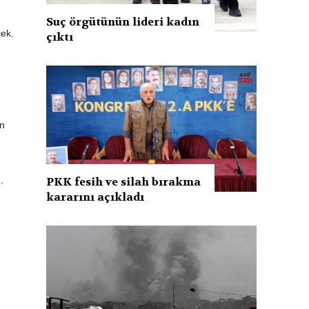
Suç örgütünün lideri kadın
cek.
çıktı
in
PKK fesih ve silah bırakma
.
kararını açıkladı