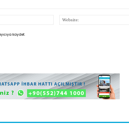
E-
Posta:*
ayıcıya kaydet.