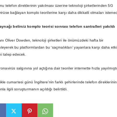
onu telefon direklerinin yakılması üzerine teknoloji şirketlerinden 5G
virüse bağlayan komplo teorilerine karşı daha dikkatli olmaları istene
nağı belirsiz komplo teorisi sonrası telefon santralleri yakıldı
anı Oliver Dowden, teknoloji şirketleri ile önümüzdeki hafta bir
leyerek bu platformlardan bu ‘saçmalıkları’ yayanlara karşı daha etk
i talep edecek.
onavirüs salgınına yol açtığına dair teoriler internette hızla yayılmıştı
kle cumartesi günü İngiltere’nin farklı şehirlerinde telefon direklerinin
nla ilgili soruşturmanın açıldığı belirtildi.