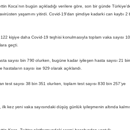
ttin Koca’nın bugün açıkladığı verilere göre, son bir günde Türkiye’d
avirüsten yaşamını yitirdi. Covid-19’dan şimdiye kadarki can kaybı 2 
 122 kişiye daha Covid-19 teşhisi konulmasıyla toplam vaka sayısı 1
lara geçti.
ta sayısı bin 790 olurken, bugüne kadar iyileşen hasta sayısı 21 bi
e hastaların sayısı ise 929 olarak açıklandı.
an test sayısı 38 bin 351 olurken, toplam test sayısı 830 bin 257’ye
i, ilk kez yeni vaka sayısındaki düşüş günlük iyileşmenin altında kalmı