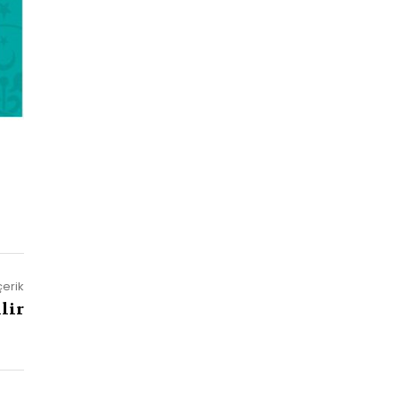
çerik
lir