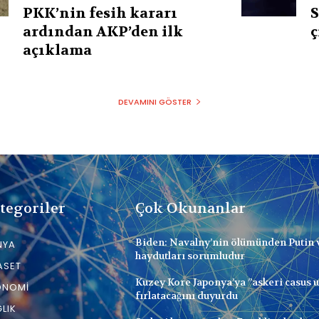
PKK’nin fesih kararı
S
ardından AKP’den ilk
ç
açıklama
DEVAMINI GÖSTER
tegoriler
Çok Okunanlar
Biden: Navalny’nin ölümünden Putin 
NYA
haydutları sorumludur
ASET
Kuzey Kore Japonya’ya ”askeri casus 
ONOMI
fırlatacağını duyurdu
LIK