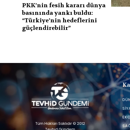
PKK’nin fesih kararı dünya
basınında yankı buldu:
“Türkiye’nin hedeflerini
güçlendirebilir”
Ka
DÜ
SIY
EK
Tüm Hakları Saklıdır © 2012
SAĞ
Tevhid Gündem