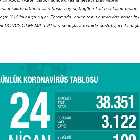
ttin Koca, Twitter platformundaki resmi hesabından yaptığı
 saat içinde taburcu olan hasta sayısı, bugüne kadar iyileşen toplam
aşık %15’ini oluşturuyor. Taramada, erken tanı ve tedavide başarılıyı
DÖNÜŞ OLMAMALI. Alınan sonuçlara tedbirle destek şart. Bize gü