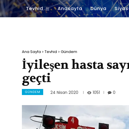
Tevhid
Anasayfa
Dünya
Siyas
Ana Sayfa
Tevhid
Gündem
İyileşen hasta say
geçti
GÜNDEM
1051
24 Nisan 2020
0