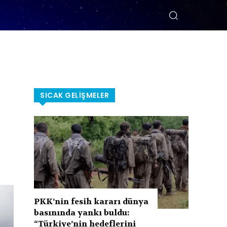
SICAK GELIŞMELER
PKK’nin fesih kararı dünya
basınında yankı buldu:
“Türkiye’nin hedeflerini