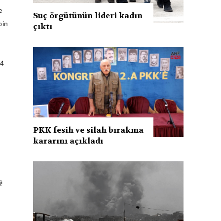
e
Suç örgütünün lideri kadın
bin
çıktı
04
n
PKK fesih ve silah bırakma
kararını açıkladı
ş