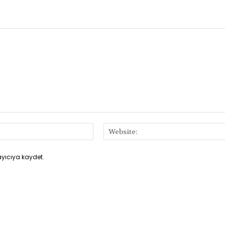
E-
Posta:*
ayıcıya kaydet.