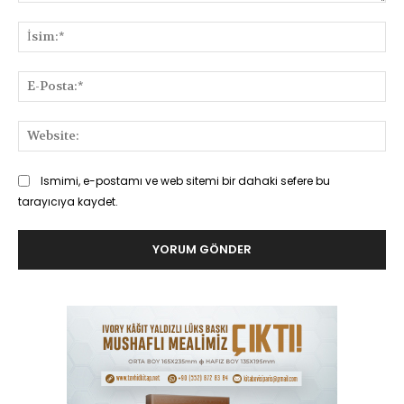
Yorum:
İsi
E-
Pos
Web
Ismimi, e-postamı ve web sitemi bir dahaki sefere bu
tarayıcıya kaydet.