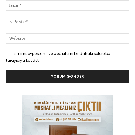
İsi
E-
Pos
Web
Ismimi, e-postamı ve web sitemi bir dahaki sefere bu
tarayıcıya kaydet.