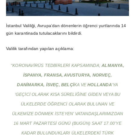
İstanbul Valiliği, Avrupa’dan dönenlerin öğrenci yurtlarında 14
gün karantinada tutulacaklarını bildirdi.
Valilik tarafından yapılan açıklama:
“KORONAVIRÜS TEDBIRLERI KAPSAMINDA;
ALMANYA,
İSPANYA, FRANSA, AVUSTURYA, NORVEÇ,
DANIMARKA, İSVEÇ, BELÇI
KA VE
HOLLANDA
‘YA
‘GEÇICI OLARAK KISA SÜRELIĞINE GIDEN VEYA BU
ÜLKELERDE ÖĞRENCI OLARAK BULUNAN VE
ÜLKEMIZE DÖNMEK ISTEYEN’ VATANDAŞLARIMIZDAN
16 MART PAZARTESI GÜNÜ (BUGÜN) SAAT 17.00’YE
KADAR BULUNDUKLARI ÜLKELERDEKI TÜRK