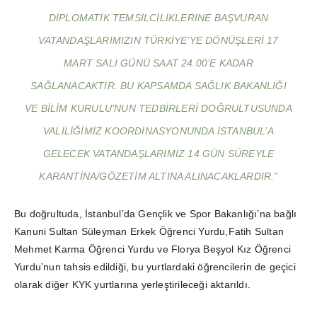
DIPLOMATIK TEMSILCILIKLERINE BAŞVURAN
VATANDAŞLARIMIZIN TÜRKIYE’YE DÖNÜŞLERI 17
MART SALI GÜNÜ SAAT 24.00’E KADAR
SAĞLANACAKTIR. BU KAPSAMDA SAĞLIK BAKANLIĞI
VE BILIM KURULU’NUN TEDBIRLERI DOĞRULTUSUNDA
VALILIĞIMIZ KOORDINASYONUNDA İSTANBUL’A
GELECEK VATANDAŞLARIMIZ 14 GÜN SÜREYLE
KARANTINA/GÖZETIM ALTINA ALINACAKLARDIR.”
Bu doğrultuda, İstanbul’da Gençlik ve Spor Bakanlığı’na bağlı
Kanuni Sultan Süleyman Erkek Öğrenci Yurdu,Fatih Sultan
Mehmet Karma Öğrenci Yurdu ve Florya Beşyol Kız Öğrenci
Yurdu’nun tahsis edildiği, bu yurtlardaki öğrencilerin de geçici
olarak diğer KYK yurtlarına yerleştirileceği aktarıldı.