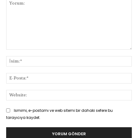
Yorum:
İsi
E-
Pos
Web
Ismimi, e-postamı ve web sitemi bir dahaki sefere bu
tarayıcıya kaydet.