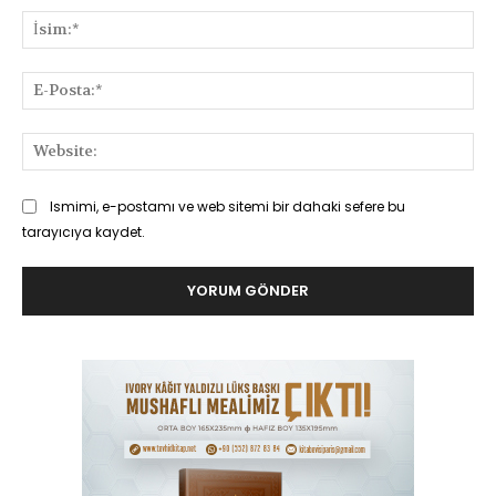
İsi
E-
Pos
Web
Ismimi, e-postamı ve web sitemi bir dahaki sefere bu
tarayıcıya kaydet.