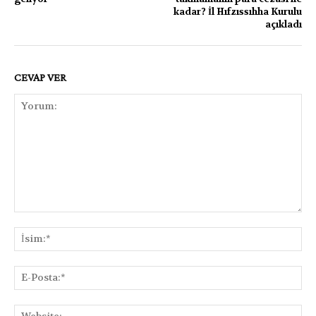
kadar? İl Hıfzıssıhha Kurulu
açıkladı
CEVAP VER
Yorum:
İsi
E-
Pos
Web