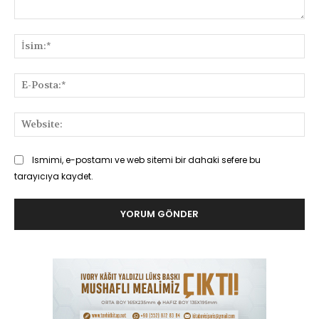
Yorum:
İsi
E-
Pos
Web
Ismimi, e-postamı ve web sitemi bir dahaki sefere bu
tarayıcıya kaydet.