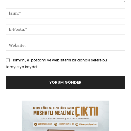
Yorum:
İsi
E-
Pos
Web
Ismimi, e-postamı ve web sitemi bir dahaki sefere bu
tarayıcıya kaydet.