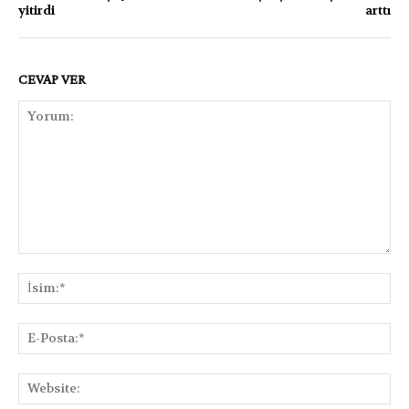
yitirdi
arttı
CEVAP VER
Yorum:
İsi
E-
Pos
Web