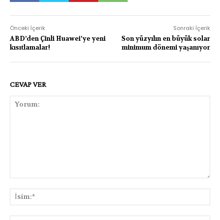
Önceki İçerik
Sonraki İçerik
ABD’den Çinli Huawei’ye yeni
Son yüzyılın en büyük solar
kısıtlamalar!
minimum dönemi yaşanıyor
CEVAP VER
Yorum:
İsi