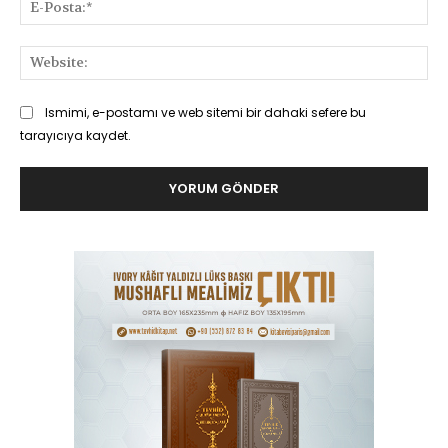
E-
Pos
Web
Ismimi, e-postamı ve web sitemi bir dahaki sefere bu
tarayıcıya kaydet.