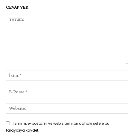
CEVAP VER
Yorum:
İsi
E-
Pos
Web
Ismimi, e-postamı ve web sitemi bir dahaki sefere bu
tarayıcıya kaydet.