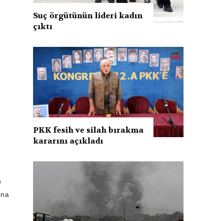
Suç örgütünün lideri kadın
çıktı
PKK fesih ve silah bırakma
kararını açıkladı
n
ona