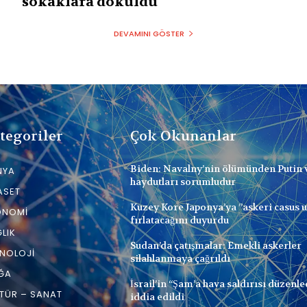
sokaklara döküldü
DEVAMINI GÖSTER
tegoriler
Çok Okunanlar
Biden: Navalny’nin ölümünden Putin 
NYA
haydutları sorumludur
ASET
Kuzey Kore Japonya’ya ”askeri casus 
ONOMI
fırlatacağını duyurdu
LIK
Sudan’da çatışmalar: Emekli askerler
NOLOJI
silahlanmaya çağrıldı
ĞA
İsrail’in “Şam’a hava saldırısı düzenle
TÜR – SANAT
iddia edildi