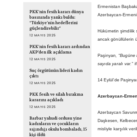
Ermenistan Başbaka
PKK’nin fesih kararı dünya
Azerbaycan-Ermenista
basınında yankı buldu:
“Türkiye’nin hedeflerini
güçlendirebilir”
Hükümetin şimdilik
12 MAYIS 2025
ancak gönüllülerin ü
PKK’nin fesih kararı ardından
AKP’den ilk açıklama
Paşinyan
, “Bugüne k
12 MAYIS 2025
sayıda yaralı var.”
if
Suç örgütünün lideri kadın
çıktı
14 Eylül’de Paşinya
12 MAYIS 2025
PKK fesih ve silah bırakma
Azerbaycan-Ermeni
kararını açıkladı
12 MAYIS 2025
Azerbaycan Savunma
Barbar yahudi ordusu yine
Daşkesen, Kelbecer,
kadınların ve çocukların
misliyle karşılık ver
sığındığı okulu bombaladı, 15
kişi öldü