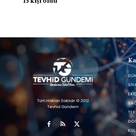
15 kişi öldü
Ka
DÜ
SIY
EK
Tüm Hakları Saklıdır © 2012
SAĞ
Tevhid Gündem
TEK
DO
KÜL