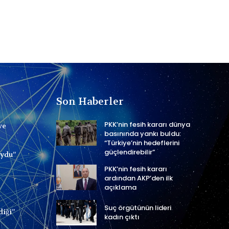
Son Haberler
PKK’nin fesih kararı dünya
ve
basınında yankı buldu:
“Türkiye’nin hedeflerini
güçlendirebilir”
uydu”
PKK’nin fesih kararı
ardından AKP’den ilk
açıklama
Suç örgütünün lideri
diği”
kadın çıktı