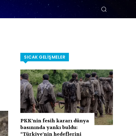
SICAK GELIŞMELER
PKK’nin fesih kararı dünya
basınında yankı buldu:
“Türkiye’nin hedeflerini