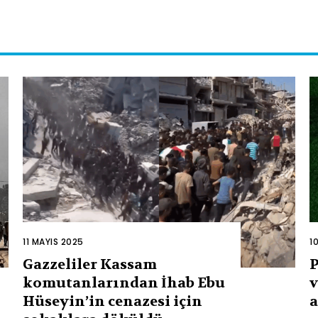
11 MAYIS 2025
1
Gazzeliler Kassam
P
komutanlarından İhab Ebu
v
Hüseyin’in cenazesi için
a