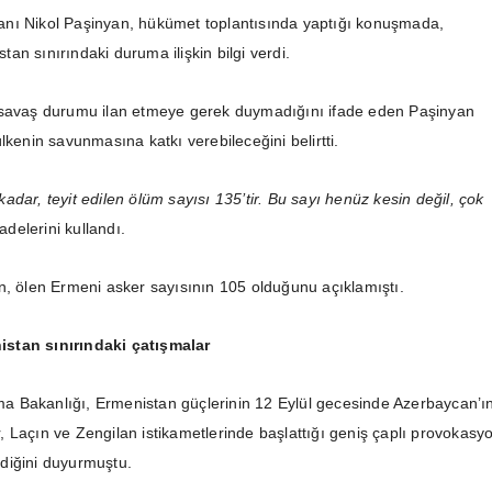
nı Nikol Paşinyan, hükümet toplantısında yaptığı konuşmada,
n sınırındaki duruma ilişkin bilgi verdi.
 savaş durumu ilan etmeye gerek duymadığını ifade eden Paşinyan
lkenin savunmasına katkı verebileceğini belirtti.
adar, teyit edilen ölüm sayısı 135’tir. Bu sayı henüz kesin değil, çok
adelerini kullandı.
n, ölen Ermeni asker sayısının 105 olduğunu açıklamıştı.
stan sınırındaki çatışmalar
 Bakanlığı, Ermenistan güçlerinin 12 Eylül gecesinde Azerbaycan’ı
 Laçın ve Zengilan istikametlerinde başlattığı geniş çaplı provokasy
ildiğini duyurmuştu.