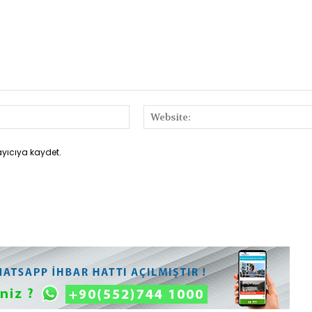
E-
Posta:*
ayıcıya kaydet.