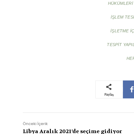
HÜKÜMLERI
IŞLEM TES
IŞLETME I
TESPIT YAPI
HE
Paylaş
Önceki İçerik
Libya Aralık 2021’de seçime gidiyor