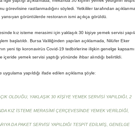
la ilgili yaptığı açıklamada, mekanda 30 kişinin yemek yediğinin tespit
mu görevlisine rastlanmadığını söyledi. Yetkililer tarafından açıklanm
yansıyan görüntülerde restoranın ismi açıkça görüldü.
çesinde kız isteme merasimi için yaklaşık 30 kişiye yemek servisi yapı
lem başlatıldı. Bursa Valiliğinden yapılan açıklamada, Nilüfer Eker
anın yeni tip koronavirüs Covid-19 tedbirlerine ilişkin genelge kapsamı
e içeride yemek servisi yaptığı yönünde ihbar alındığı belirtildi.
e uygulama yapıldığı ifade edilen açıklama şöyle:
AÇIK OLDUĞU, YAKLAŞIK 30 KIŞIYE YEMEK SERVISI YAPILDIĞI, 2
NDA KIZ ISTEME MERASIMI ÇERÇEVESINDE YEMEK VERILDIĞI,
ARIYA DA PAKET SERVISI YAPILDIĞI TESPIT EDILMIŞ, GENELGE