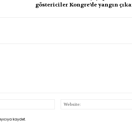
göstericiler Kongre’de yangın çıka
E-
Posta:*
ayıcıya kaydet.