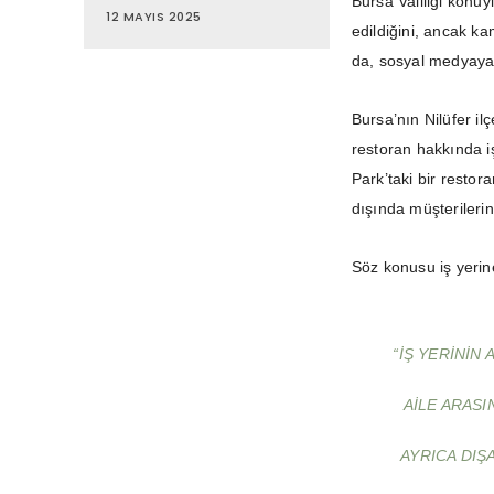
Bursa Valiliği konuy
12 MAYIS 2025
edildiğini, ancak ka
da, sosyal medyaya 
Bursa’nın Nilüfer il
restoran hakkında iş
Park’taki bir restor
dışında müşterilerin
Söz konusu iş yerin
“İŞ YERININ 
AILE ARASI
AYRICA DIŞ