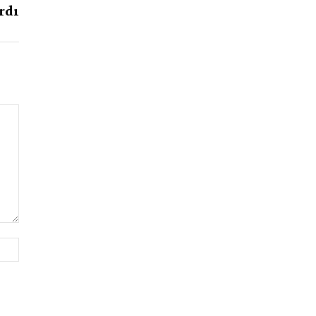
rdı
Website: