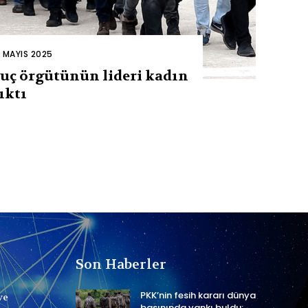
2 MAYIS 2025
uç örgütünün lideri kadın
ıktı
Son Haberler
PKK’nin fesih kararı dünya
ve
basınında yankı buldu: