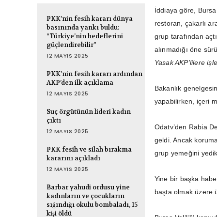
İddiaya göre, Bursa
PKK’nin fesih kararı dünya
restoran, çakarlı a
basınında yankı buldu:
“Türkiye’nin hedeflerini
grup tarafından açtı
güçlendirebilir”
alınmadığı öne sürü
12 MAYIS 2025
Yasak AKP’lilere iş
PKK’nin fesih kararı ardından
AKP’den ilk açıklama
Bakanlık genelgesi
12 MAYIS 2025
yapabilirken, içeri 
Suç örgütünün lideri kadın
çıktı
Odatv’den Rabia Den
12 MAYIS 2025
geldi. Ancak korumal
PKK fesih ve silah bırakma
grup yemeğini yedik
kararını açıkladı
12 MAYIS 2025
Yine bir başka habe
Barbar yahudi ordusu yine
başta olmak üzere üs
kadınların ve çocukların
sığındığı okulu bombaladı, 15
kişi öldü