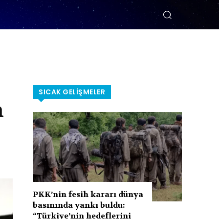
SICAK GELIŞMELER
n
PKK’nin fesih kararı dünya
basınında yankı buldu:
“Türkiye’nin hedeflerini