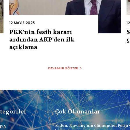
12 MAYIS 2025
1
PKK’nin fesih kararı
S
ardından AKP’den ilk
ç
açıklama
DEVAMINI GÖSTER
tegoriler
Çok Okunanlar
Biden: Navalny’nin ölümünden Putin 
NYA