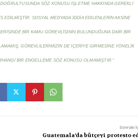
 DOĞRULTUSUNDA SÖZ KONUSU IŞLETME HAKKINDA GEREKLI
IS EDILMIŞTIR. SOSYAL MEDYADA IDDIA EDILENLERIN AKSINE
ÇERISINDE BIR KAMU GÖREVLISININ BULUNDUĞUNA DAIR BIR
LAMAMIŞ, GÖREVLILERIMIZIN DE IÇERIYE GIRMESINE YÖNELIK
RHANGI BIR ENGELLEME SÖZ KONUSU OLMAMIŞTIR.”
Sonraki İ
Guatemala’da bütçeyi protesto e