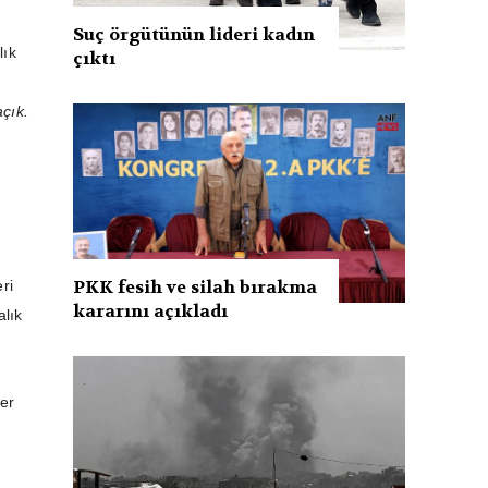
Suç örgütünün lideri kadın
lık
çıktı
çık.
PKK fesih ve silah bırakma
ri
kararını açıkladı
alık
er