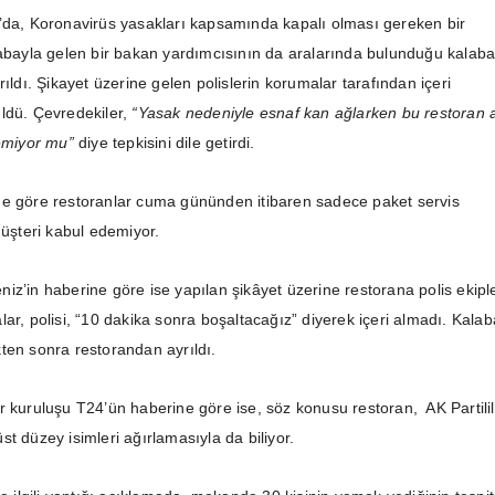
’da, Koronavirüs yasakları kapsamında kapalı olması gereken bir
rabayla gelen bir bakan yardımcısının da aralarında bulunduğu kalaba
rıldı. Şikayet üzerine gelen polislerin korumalar tarafından içeri
ldü. Çevredekiler,
“Yasak nedeniyle esnaf kan ağlarken bu restoran a
lemiyor mu”
diye tepkisini dile getirdi.
ne göre restoranlar cuma gününden itibaren sadece paket servis
müşteri kabul edemiyor.
iz’in haberine göre ise yapılan şikâyet üzerine restorana polis ekiple
ar, polisi, “10 dakika sonra boşaltacağız” diyerek içeri almadı. Kalab
ten sonra restorandan ayrıldı.
r kuruluşu T24’ün haberine göre ise, söz konusu restoran, AK Partilil
t düzey isimleri ağırlamasıyla da biliyor.