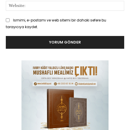
Web
Ismimi, e-postamı ve web sitemi bir dahaki sefere bu
tarayıcıya kaydet.