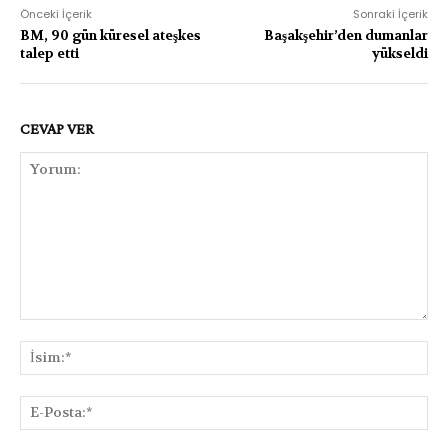
Önceki İçerik
Sonraki İçerik
BM, 90 gün küresel ateşkes
Başakşehir’den dumanlar
talep etti
yükseldi
CEVAP VER
Yorum:
İsi
E-
Pos