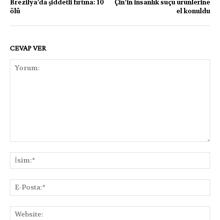
Brezilya’da şiddetli fırtına: 10
Çin’in insanlık suçu ürünlerine
ölü
el konuldu
CEVAP VER
Yorum:
İsi
E-
Pos
Web