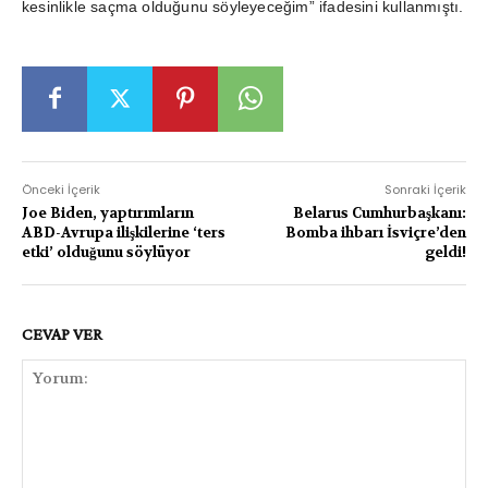
kesinlikle saçma olduğunu söyleyeceğim” ifadesini kullanmıştı.
Önceki İçerik
Sonraki İçerik
Joe Biden, yaptırımların
Belarus Cumhurbaşkanı:
ABD-Avrupa ilişkilerine ‘ters
Bomba ihbarı İsviçre’den
etki’ olduğunu söylüyor
geldi!
CEVAP VER