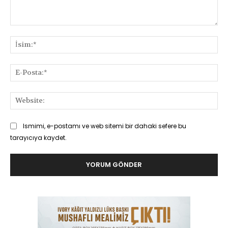
Yorum:
İsi
E-
Pos
Web
Ismimi, e-postamı ve web sitemi bir dahaki sefere bu
tarayıcıya kaydet.