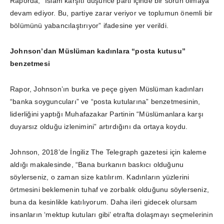
Raporda, “İslam karşıtı düşünce parti içinde bir sorun olmaya
devam ediyor. Bu, partiye zarar veriyor ve toplumun önemli bir
bölümünü yabancılaştırıyor” ifadesine yer verildi.
Johnson’dan Müslüman kadınlara “posta kutusu”
benzetmesi
Rapor, Johnson’ın burka ve peçe giyen Müslüman kadınları
“banka soyguncuları” ve “posta kutularına” benzetmesinin,
liderliğini yaptığı Muhafazakar Partinin “Müslümanlara karşı
duyarsız olduğu izlenimini” artırdığını da ortaya koydu.
Johnson, 2018’de İngiliz The Telegraph gazetesi için kaleme
aldığı makalesinde, “Bana burkanın baskıcı olduğunu
söylerseniz, o zaman size katılırım. Kadınların yüzlerini
örtmesini beklemenin tuhaf ve zorbalık olduğunu söylerseniz,
buna da kesinlikle katılıyorum. Daha ileri gidecek olursam
insanların ‘mektup kutuları gibi’ etrafta dolaşmayı seçmelerinin