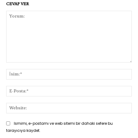
CEVAP VER
Yorum:
İsi
E-
Pos
Web
Ismimi, e-postamı ve web sitemi bir dahaki sefere bu
tarayıcıya kaydet.