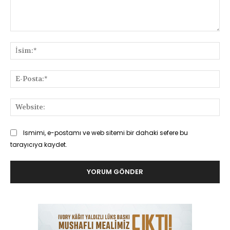
Yorum:
İsi
E-
Pos
Web
Ismimi, e-postamı ve web sitemi bir dahaki sefere bu
tarayıcıya kaydet.