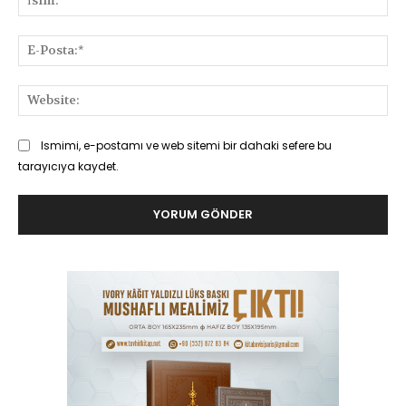
E-
Pos
Web
Ismimi, e-postamı ve web sitemi bir dahaki sefere bu
tarayıcıya kaydet.