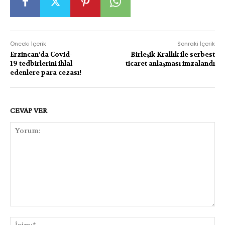
Önceki İçerik
Sonraki İçerik
Erzincan’da Covid-
Birleşik Krallık ile serbest
19 tedbirlerini ihlal
ticaret anlaşması imzalandı
edenlere para cezası!
CEVAP VER
Yorum:
İsi