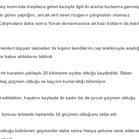
üney kısmında meydana gelen kazayla ilgili iki arama kurtarma gemisiy
rin görev yaptığını, ancak sert esen rüzgarın çalışmaları olumsuz
i. Çalışmalara daha sonra Yunan donanmasına ait bazı botların da katıl
enleri taşıyan tekneden bir kişinin kendilerini cep telefonuyla aradığ
 haber aldıklarını bildirdi.
rin karadan yaklaşık 20 kilometre açıkta olduğu kaydedildi. Batan
kaç göçmen olduğu ve kaçının kurtarıldığı bilinmiyor.
t edilebilen, hayatını kaybede iki kadın bir de çocuk göçmen olduğu.
z konusu teknede toplamda 16 göçmen olduğunu iddia etti.
u olduğu belirlenen göçmenler daha sonra Hanya şehrine sevk edilere