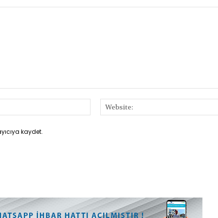
E-
Posta:*
ayıcıya kaydet.