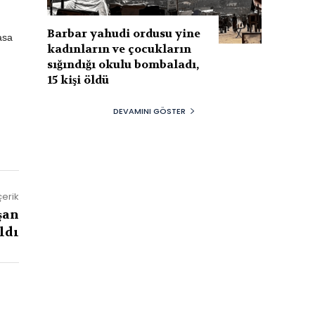
Barbar yahudi ordusu yine
asa
kadınların ve çocukların
sığındığı okulu bombaladı,
15 kişi öldü
DEVAMINI GÖSTER
çerik
şan
ldı