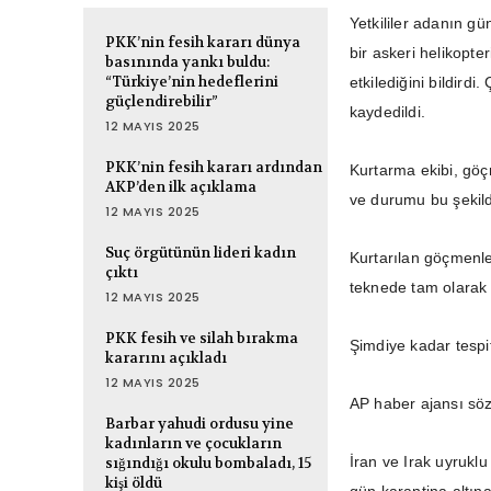
Yetkililer adanın g
PKK’nin fesih kararı dünya
bir askeri helikopte
basınında yankı buldu:
“Türkiye’nin hedeflerini
etkilediğini bildird
güçlendirebilir”
kaydedildi.
12 MAYIS 2025
PKK’nin fesih kararı ardından
Kurtarma ekibi, göçm
AKP’den ilk açıklama
ve durumu bu şekilde
12 MAYIS 2025
Suç örgütünün lideri kadın
Kurtarılan göçmenle
çıktı
teknede tam olarak 
12 MAYIS 2025
PKK fesih ve silah bırakma
Şimdiye kadar tespi
kararını açıkladı
12 MAYIS 2025
AP haber ajansı sö
Barbar yahudi ordusu yine
kadınların ve çocukların
İran ve Irak uyrukl
sığındığı okulu bombaladı, 15
kişi öldü