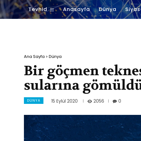
Tevhid
Anasayfa
Dünya
Siyas
Ana Sayfa
Dünya
Bir göçmen tekne
sularına gömüld
DÜNYA
2056
15 Eylül 2020
0