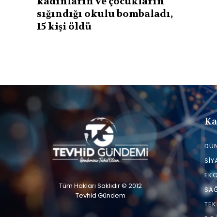
kadınların ve çocukların
sığındığı okulu bombaladı,
15 kişi öldü
Ka
DÜ
SIY
EK
Tüm Hakları Saklıdır © 2012
SAĞ
Tevhid Gündem
TEK