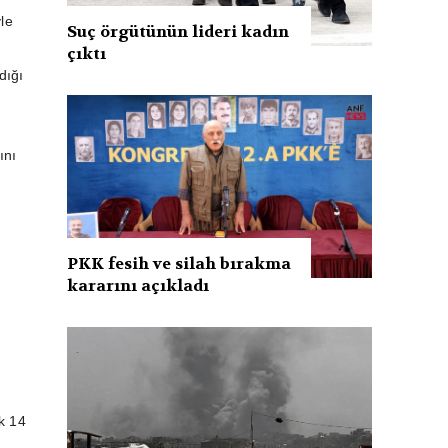
le
Suç örgütünün lideri kadın
çıktı
dığı
ını
PKK fesih ve silah bırakma
kararını açıkladı
k 14