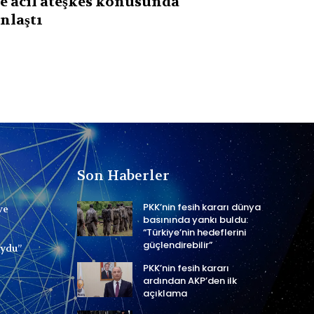
e acil ateşkes konusunda
nlaştı
Son Haberler
PKK’nin fesih kararı dünya
ve
basınında yankı buldu:
“Türkiye’nin hedeflerini
güçlendirebilir”
uydu”
PKK’nin fesih kararı
ardından AKP’den ilk
açıklama