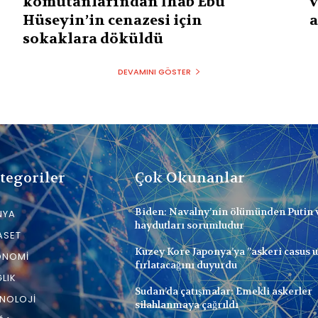
komutanlarından İhab Ebu
v
Hüseyin’in cenazesi için
a
sokaklara döküldü
DEVAMINI GÖSTER
tegoriler
Çok Okunanlar
Biden: Navalny’nin ölümünden Putin 
NYA
haydutları sorumludur
ASET
Kuzey Kore Japonya’ya ”askeri casus 
ONOMI
fırlatacağını duyurdu
LIK
Sudan’da çatışmalar: Emekli askerler
NOLOJI
silahlanmaya çağrıldı