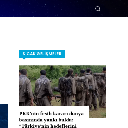
SICAK GELIŞMELER
PKK’nin fesih kararı dünya
basınında yankı buldu:
“Türkiye’nin hedeflerini