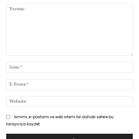
Yorum:
İsi
E-
Pos
Web
Ismimi, e-postamı ve web sitemi bir dahaki sefere bu
tarayıcıya kaydet.