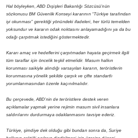
Hal böyleyken, ABD Dışişleri Bakanlığı Sözcüsü’nün
sözkonusu BM Güvenlik Konseyi kararının “Türkiye tarafından
iyi okunması” gerektiği yönündeki ifadeleri, her türlü temelden
yoksundur ve kararın odak noktasını anlayamadığını ya da bu
odağı çarpıtmak istediğini göstermektedir.
Kararı amaç ve hedeflerini çarpıtmadan hayata geçirmek ilgili
tüm taraflar için öncelik teşkil etmelidir. Masum halkın
korunması saikiyle alındığı varsayılan kararın, teröristlerin
korunmasına yönelik şekilde çarpık ve çifte standartlı
yorumlanmasından özenle kaçınılmalıdır.
Bu çerçevede, ABD’nin de teröristlere destek veren
açıklamalar yapmak yerine rejimin masum sivil insanlara
saldırılarını durdurmaya odaklanmasını tavsiye ederiz.
Türkiye, şimdiye dek olduğu gibi bundan sonra da, Suriye
halkının çektiği acıların dindirilmesi için üzerine düşeni