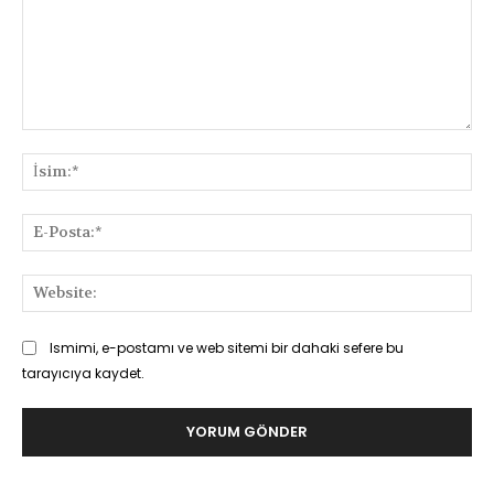
Yorum:
İsi
E-
Pos
Web
Ismimi, e-postamı ve web sitemi bir dahaki sefere bu
tarayıcıya kaydet.