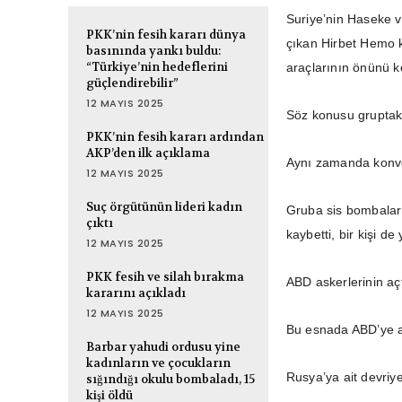
Suriye’nin Haseke vi
PKK’nin fesih kararı dünya
çıkan Hirbet Hemo k
basınında yankı buldu:
“Türkiye’nin hedeflerini
araçlarının önünü k
güçlendirebilir”
12 MAYIS 2025
Söz konusu gruptaki 
PKK’nin fesih kararı ardından
AKP’den ilk açıklama
Aynı zamanda konvoy
12 MAYIS 2025
Suç örgütünün lideri kadın
Gruba sis bombaları
çıktı
kaybetti, bir kişi de
12 MAYIS 2025
PKK fesih ve silah bırakma
ABD askerlerinin açt
kararını açıkladı
12 MAYIS 2025
Bu esnada ABD’ye ai
Barbar yahudi ordusu yine
kadınların ve çocukların
Rusya’ya ait devriy
sığındığı okulu bombaladı, 15
kişi öldü