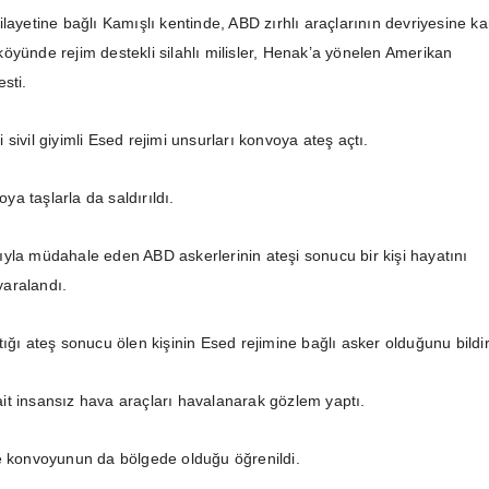
layetine bağlı Kamışlı kentinde, ABD zırhlı araçlarının devriyesine ka
öyünde rejim destekli silahlı milisler, Henak’a yönelen Amerikan
esti.
sivil giyimli Esed rejimi unsurları konvoya ateş açtı.
a taşlarla da saldırıldı.
yla müdahale eden ABD askerlerinin ateşi sonucu bir kişi hayatını
 yaralandı.
ığı ateş sonucu ölen kişinin Esed rejimine bağlı asker olduğunu bildiri
t insansız hava araçları havalanarak gözlem yaptı.
e konvoyunun da bölgede olduğu öğrenildi.