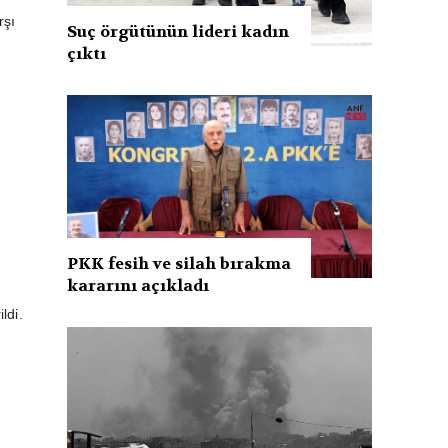
rşı
Suç örgütünün lideri kadın
çıktı
PKK fesih ve silah bırakma
kararını açıkladı
ldi.