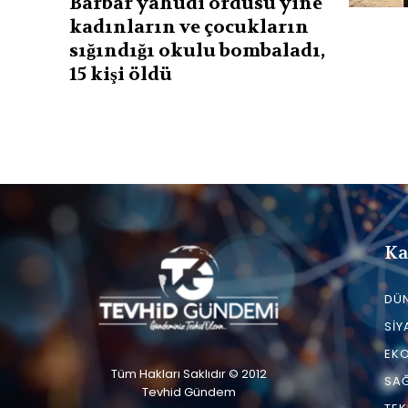
Barbar yahudi ordusu yine
kadınların ve çocukların
sığındığı okulu bombaladı,
15 kişi öldü
Ka
DÜ
SIY
EK
Tüm Hakları Saklıdır © 2012
SAĞ
Tevhid Gündem