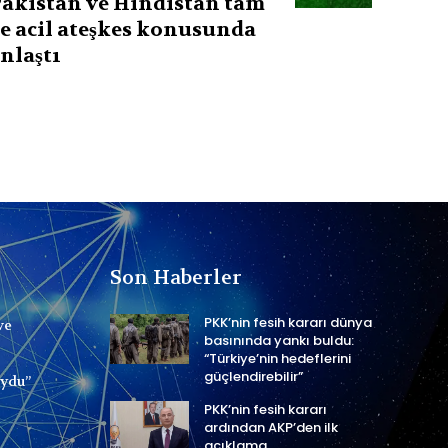
akistan ve Hindistan tam
e acil ateşkes konusunda
nlaştı
Son Haberler
PKK’nin fesih kararı dünya
ve
basınında yankı buldu:
“Türkiye’nin hedeflerini
güçlendirebilir”
uydu”
PKK’nin fesih kararı
ardından AKP’den ilk
açıklama