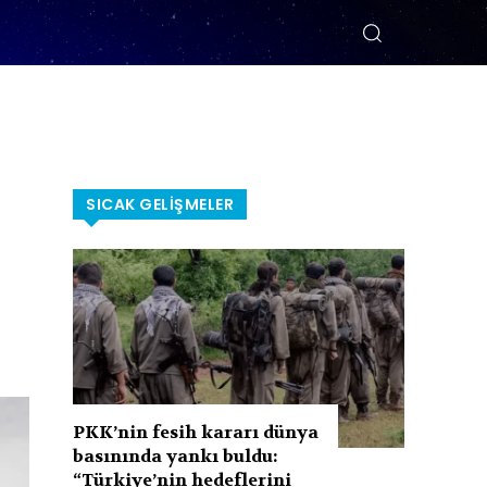
SICAK GELIŞMELER
PKK’nin fesih kararı dünya
basınında yankı buldu:
“Türkiye’nin hedeflerini