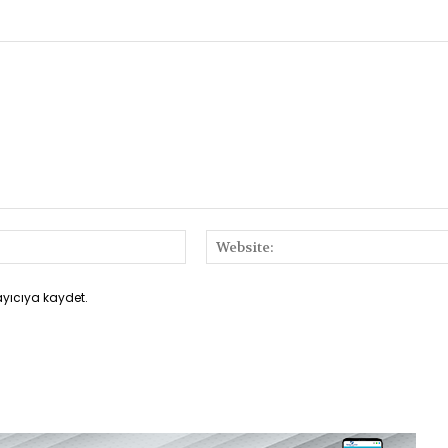
E-
Posta:*
ayıcıya kaydet.