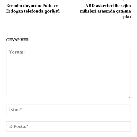
Kremlin duyurdu: Putin ve
ABD askerleri ile rejim
Erdoğan telefonda görüştü
milisleri arasında çatışma
çıktı
CEVAP VER
Yorum:
İsi
E-
Pos