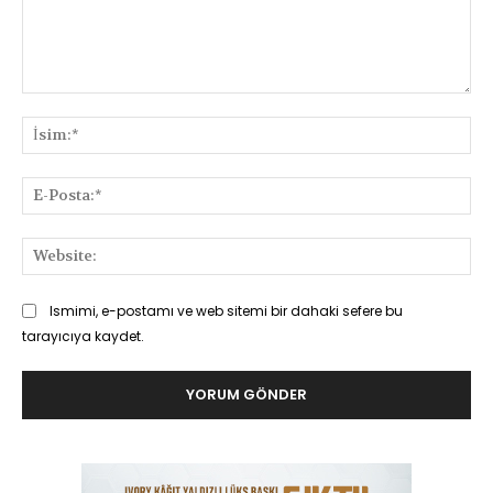
Yorum:
İsi
E-
Pos
Web
Ismimi, e-postamı ve web sitemi bir dahaki sefere bu
tarayıcıya kaydet.