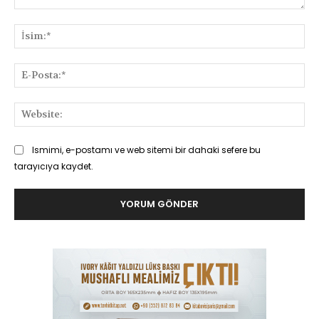
Yorum:
İsi
E-
Pos
Web
Ismimi, e-postamı ve web sitemi bir dahaki sefere bu
tarayıcıya kaydet.