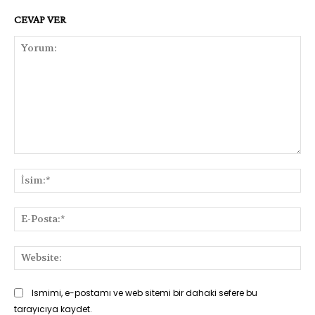
CEVAP VER
Yorum:
İsi
E-
Pos
Web
Ismimi, e-postamı ve web sitemi bir dahaki sefere bu
tarayıcıya kaydet.