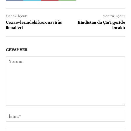
Önceki İçerik
Sonraki İçerik
Cezaevlerindeki koronavirüs
Hindistan da Çin’i geride
ihmalleri
bıraktı
CEVAP VER
Yorum:
İsi
E-