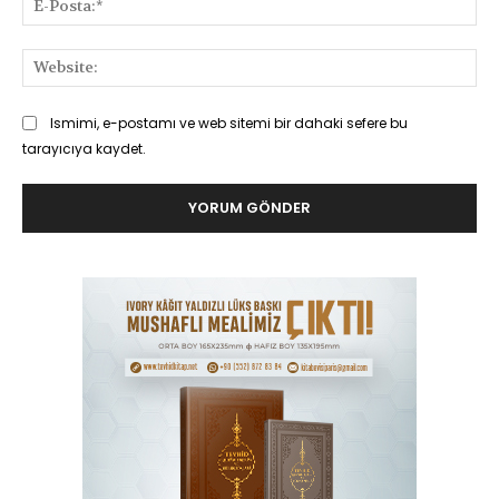
Pos
Web
Ismimi, e-postamı ve web sitemi bir dahaki sefere bu
tarayıcıya kaydet.