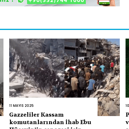
11 MAYIS 2025
1
Gazzeliler Kassam
P
komutanlarından İhab Ebu
v