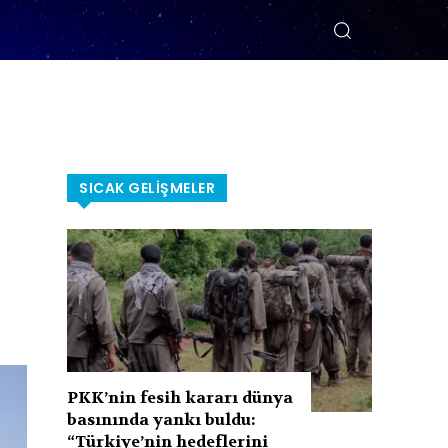
SICAK GELIŞMELER
PKK’nin fesih kararı dünya
basınında yankı buldu:
“Türkiye’nin hedeflerini