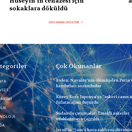
Hüseyin’in cenazesi için
a
sokaklara döküldü
DEVAMINI GÖSTER
tegoriler
Çok Okunanlar
Biden: Navalny’nin ölümünden Putin 
NYA
haydutları sorumludur
ASET
Kuzey Kore Japonya’ya ”askeri casus 
ONOMI
fırlatacağını duyurdu
LIK
Sudan’da çatışmalar: Emekli askerler
NOLOJI
silahlanmaya çağrıldı
ĞA
İsrail’in “Şam’a hava saldırısı düzenle