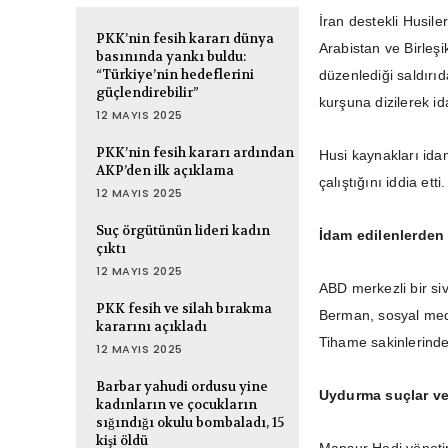
İran destekli Husile
PKK’nin fesih kararı dünya
Arabistan ve Birleş
basınında yankı buldu:
“Türkiye’nin hedeflerini
düzenlediği saldırı
güçlendirebilir”
kurşuna dizilerek id
12 MAYIS 2025
PKK’nin fesih kararı ardından
Husi kaynakları idam
AKP’den ilk açıklama
çalıştığını iddia etti.
12 MAYIS 2025
Suç örgütünün lideri kadın
İdam edilenlerden 
çıktı
12 MAYIS 2025
ABD merkezli bir si
PKK fesih ve silah bırakma
Berman, sosyal medy
kararını açıkladı
Tihame sakinlerinden 
12 MAYIS 2025
Barbar yahudi ordusu yine
Uydurma suçlar ve
kadınların ve çocukların
sığındığı okulu bombaladı, 15
kişi öldü