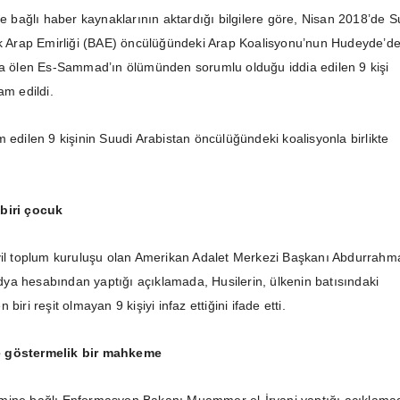
re bağlı haber kaynaklarının aktardığı bilgilere göre, Nisan 2018’de S
ik Arap Emirliği (BAE) öncülüğündeki Arap Koalisyonu’nun Hudeyde’d
da ölen Es-Sammad’ın ölümünden sorumlu olduğu iddia edilen 9 kişi
am edildi.
 edilen 9 kişinin Suudi Arabistan öncülüğündeki koalisyonla birlikte
biri çocuk
vil toplum kuruluşu olan Amerikan Adalet Merkezi Başkanı Abdurrahm
a hesabından yaptığı açıklamada, Husilerin, ülkenin batısındaki
biri reşit olmayan 9 kişiyi infaz ettiğini ifade etti.
 göstermelik bir mahkeme