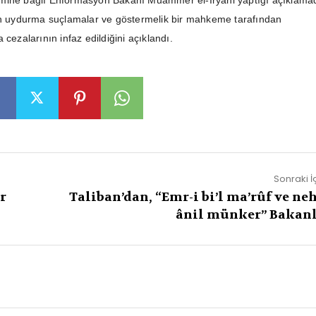
mine bağlı Enformasyon Bakanı Muammer el-İryani yaptığı açıklama
in uydurma suçlamalar ve göstermelik bir mahkeme tarafından
 cezalarının infaz edildiğini açıklandı.
Sonraki İ
r
Taliban’dan, “Emr-i bi’l ma’rûf ve neh
ânil münker” Bakanl