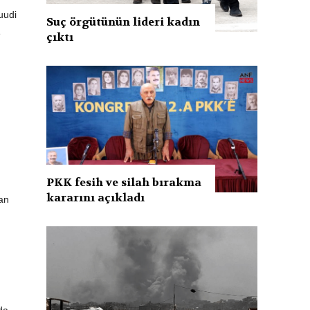
uudi
Suç örgütünün lideri kadın
e
çıktı
PKK fesih ve silah bırakma
kararını açıkladı
an