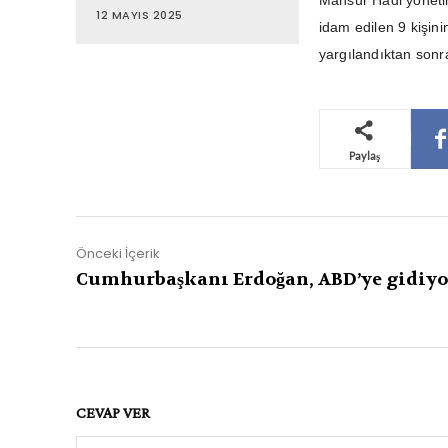
Mansur Hadi yöneti
12 MAYIS 2025
idam edilen 9 kişin
yargılandıktan sonra
Paylaş
Önceki İçerik
Cumhurbaşkanı Erdoğan, ABD’ye gidiyo
CEVAP VER