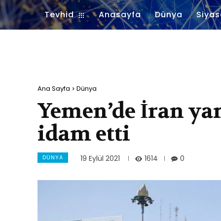
Tevhid
Anasayfa
Dünya
Siyas
Ana Sayfa
Dünya
Yemen’de İran yanl
idam etti
DÜNYA
1614
19 Eylül 2021
0