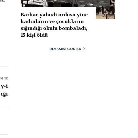
da,
Barbar yahudi ordusu yine
kadınların ve çocukların
sığındığı okulu bombaladı,
15 kişi öldü
DEVAMINI GÖSTER
çerik
y-i
ığı