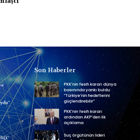
nlaştı
Son Haberler
PKK’nin fesih kararı dünya
ve
basınında yankı buldu:
“Türkiye’nin hedeflerini
güçlendirebilir”
uydu”
PKK’nin fesih kararı
ardından AKP’den ilk
açıklama
Suç örgütünün lideri
diği”