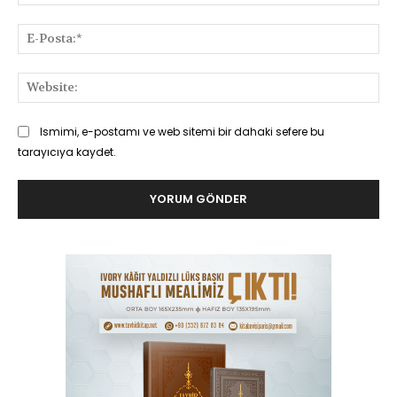
E-
Pos
Web
Ismimi, e-postamı ve web sitemi bir dahaki sefere bu
tarayıcıya kaydet.