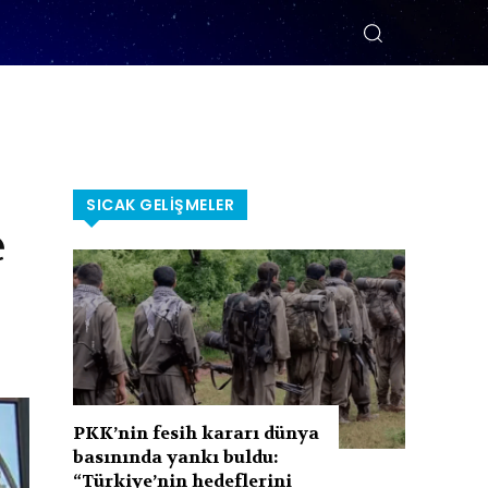
SICAK GELIŞMELER
e
PKK’nin fesih kararı dünya
basınında yankı buldu:
“Türkiye’nin hedeflerini