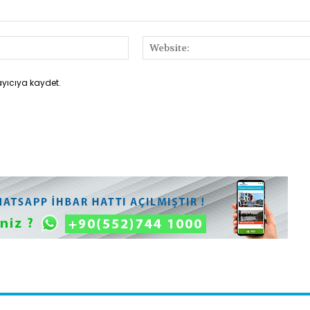
E-
Posta:*
ayıcıya kaydet.