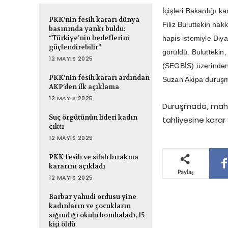
İçişleri Bakanlığı k
PKK’nin fesih kararı dünya
Filiz Buluttekin hak
basınında yankı buldu:
“Türkiye’nin hedeflerini
hapis istemiyle Diy
güçlendirebilir”
görüldü. Buluttekin
12 MAYIS 2025
(SEGBİS) üzerinden 
PKK’nin fesih kararı ardından
Suzan Akipa duruşm
AKP’den ilk açıklama
12 MAYIS 2025
Duruşmada, mahkem
Suç örgütünün lideri kadın
tahliyesine karar 
çıktı
12 MAYIS 2025
PKK fesih ve silah bırakma
kararını açıkladı
Paylaş
12 MAYIS 2025
Barbar yahudi ordusu yine
kadınların ve çocukların
sığındığı okulu bombaladı, 15
kişi öldü