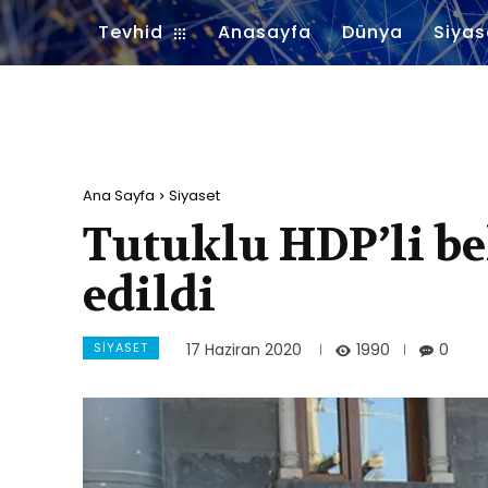
Tevhid
Anasayfa
Dünya
Siyas
Ana Sayfa
Siyaset
Tutuklu HDP’li be
edildi
SIYASET
1990
17 Haziran 2020
0