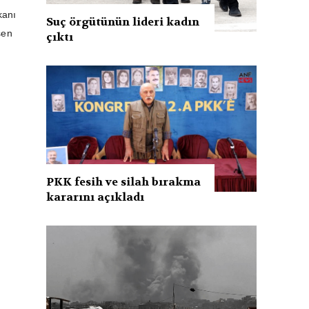
kanı
Suç örgütünün lideri kadın
şen
çıktı
PKK fesih ve silah bırakma
kararını açıkladı