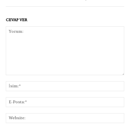
CEVAP VER
Yorum:
İsi
E-
Pos
Web