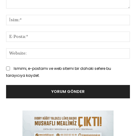
Yorum:
İsi
E-
Pos
Web
Ismimi, e-postamı ve web sitemi bir dahaki sefere bu
tarayıcıya kaydet.