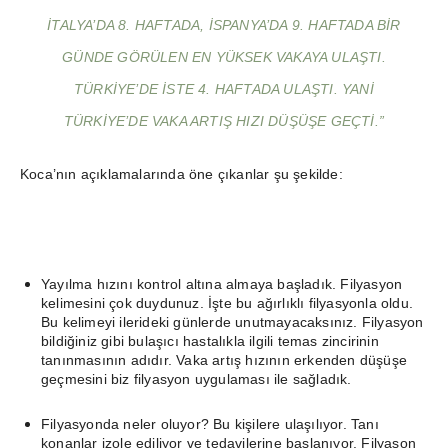
İTALYA’DA 8. HAFTADA, İSPANYA’DA 9. HAFTADA BIR
GÜNDE GÖRÜLEN EN YÜKSEK VAKAYA ULAŞTI.
TÜRKIYE’DE ISTE 4. HAFTADA ULAŞTI. YANI
TÜRKIYE’DE VAKA ARTIŞ HIZI DÜŞÜŞE GEÇTI.”
Koca’nın açıklamalarında öne çıkanlar şu şekilde:
Yayılma hızını kontrol altına almaya başladık. Filyasyon
kelimesini çok duydunuz. İşte bu ağırlıklı filyasyonla oldu.
Bu kelimeyi ilerideki günlerde unutmayacaksınız. Filyasyon
bildiğiniz gibi bulaşıcı hastalıkla ilgili temas zincirinin
tanınmasının adıdır. Vaka artış hızının erkenden düşüşe
geçmesini biz filyasyon uygulaması ile sağladık.
Filyasyonda neler oluyor? Bu kişilere ulaşılıyor. Tanı
konanlar izole ediliyor ve tedavilerine başlanıyor. Filyason