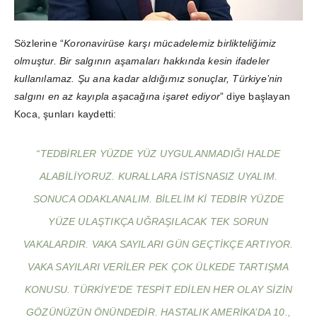
Sözlerine “
Koronavirüse karşı mücadelemiz birlikteliğimiz
olmuştur. Bir salgının aşamaları hakkında kesin ifadeler
kullanılamaz. Şu ana kadar aldığımız sonuçlar, Türkiye’nin
salgını en az kayıpla aşacağına işaret ediyor
” diye başlayan
Koca, şunları kaydetti:
“TEDBIRLER YÜZDE YÜZ UYGULANMADIĞI HALDE
ALABILIYORUZ. KURALLARA ISTISNASIZ UYALIM.
SONUCA ODAKLANALIM. BILELIM KI TEDBIR YÜZDE
YÜZE ULAŞTIKÇA UĞRAŞILACAK TEK SORUN
VAKALARDIR. VAKA SAYILARI GÜN GEÇTIKÇE ARTIYOR.
VAKA SAYILARI VERILER PEK ÇOK ÜLKEDE TARTIŞMA
KONUSU. TÜRKIYE’DE TESPIT EDILEN HER OLAY SIZIN
GÖZÜNÜZÜN ÖNÜNDEDIR. HASTALIK AMERIKA’DA 10.,