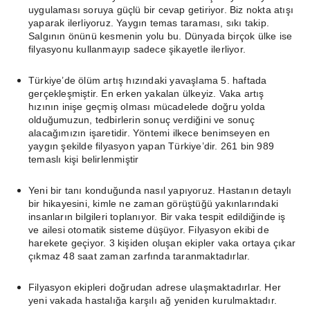
uygulaması soruya güçlü bir cevap getiriyor. Biz nokta atışı
yaparak ilerliyoruz. Yaygın temas taraması, sıkı takip.
Salgının önünü kesmenin yolu bu. Dünyada birçok ülke ise
filyasyonu kullanmayıp sadece şikayetle ilerliyor.
Türkiye’de ölüm artış hızındaki yavaşlama 5. haftada
gerçekleşmiştir. En erken yakalan ülkeyiz. Vaka artış
hızının inişe geçmiş olması mücadelede doğru yolda
olduğumuzun, tedbirlerin sonuç verdiğini ve sonuç
alacağımızın işaretidir. Yöntemi ilkece benimseyen en
yaygın şekilde filyasyon yapan Türkiye’dir. 261 bin 989
temaslı kişi belirlenmiştir
Yeni bir tanı konduğunda nasıl yapıyoruz. Hastanın detaylı
bir hikayesini, kimle ne zaman görüştüğü yakınlarındaki
insanların bilgileri toplanıyor. Bir vaka tespit edildiğinde iş
ve ailesi otomatik sisteme düşüyor. Filyasyon ekibi de
harekete geçiyor. 3 kişiden oluşan ekipler vaka ortaya çıkar
çıkmaz 48 saat zaman zarfında taranmaktadırlar.
Filyasyon ekipleri doğrudan adrese ulaşmaktadırlar. Her
yeni vakada hastalığa karşılı ağ yeniden kurulmaktadır.