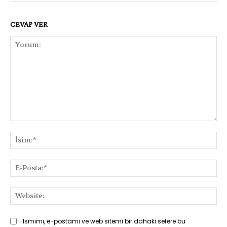
CEVAP VER
Yorum:
İsi
E-
Pos
Web
Ismimi, e-postamı ve web sitemi bir dahaki sefere bu