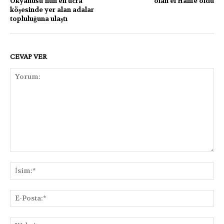
Okyanusu’nun en ücra
olan el Halife öldü
köşesinde yer alan adalar
topluluğuna ulaştı
CEVAP VER
Yorum:
İsi
E-
Pos
Web