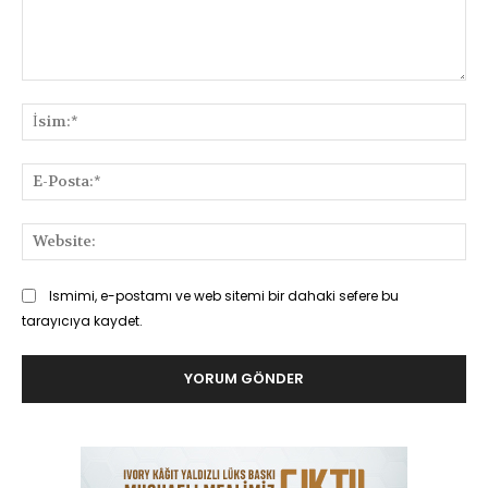
Yorum:
İsi
E-
Pos
Web
Ismimi, e-postamı ve web sitemi bir dahaki sefere bu
tarayıcıya kaydet.