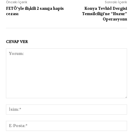
Önceki İçerik
Sonraki İçerik
FETÖ’yle ilişkili 2 sanığa hapis
Konya Tevhid Dergisi
cezası
Temsilciliği’ne “Huzur”
Operasyonu
CEVAP VER
Yorum:
İsi
E-
Pos