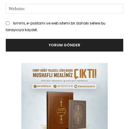
Web
Ismimi, e-postamı ve web sitemi bir dahaki sefere bu
tarayıcıya kaydet.