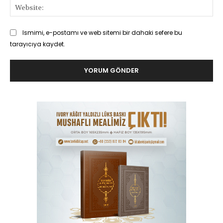
Web
Ismimi, e-postamı ve web sitemi bir dahaki sefere bu
tarayıcıya kaydet.