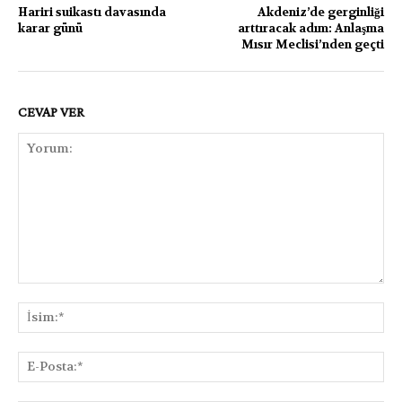
Hariri suikastı davasında
Akdeniz’de gerginliği
karar günü
arttıracak adım: Anlaşma
Mısır Meclisi’nden geçti
CEVAP VER
Yorum:
İsi
E-
Pos